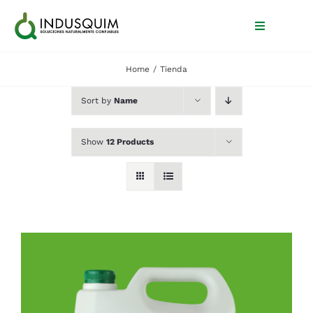
Skip
to
Toggle
Navigation
content
Home
Tienda
Inicio
Sort by
Name
Nosotros
Show
12 Products
Productos
Blog
Contacto