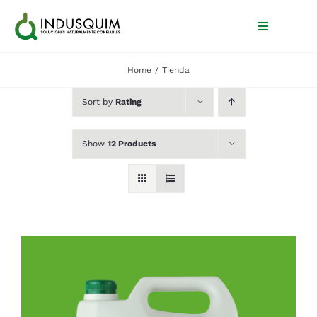
Skip
to
Toggle
Navigation
content
Home
Tienda
Inicio
Sort by
Rating
Nosotros
Show
12 Products
Productos
Blog
Contacto