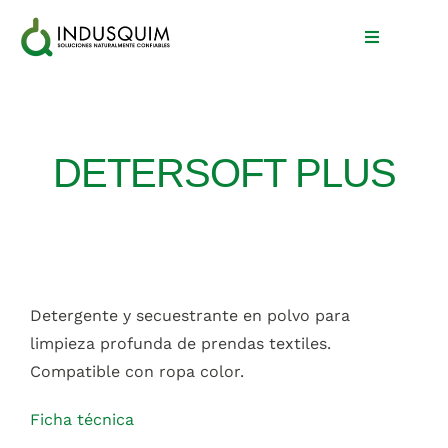
Skip
to
Toggle
Navigation
content
Inicio
DETERSOFT PLUS
Nosotros
Productos
Blog
Detergente y secuestrante en polvo para
Contacto
limpieza profunda de prendas textiles.
Compatible con ropa color.
Ficha técnica