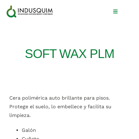
Skip
to
Toggle
Navigation
content
Inicio
SOFT WAX PLM
Nosotros
Productos
Blog
Cera polimérica auto brillante para pisos.
Contacto
Protege el suelo, lo embellece y facilita su
limpieza.
Galón
Cuñete