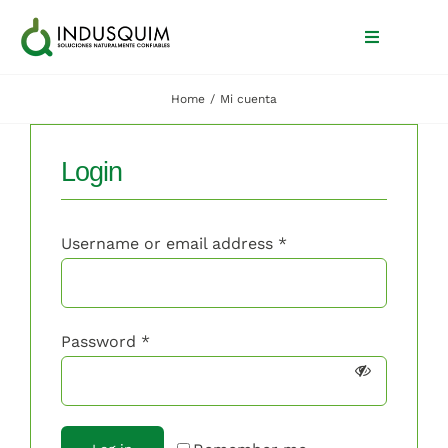
Skip
to
Toggle
Navigation
content
Home
Mi cuenta
Inicio
Login
Nosotros
Productos
Username or email address
*
Blog
Contacto
Password
*