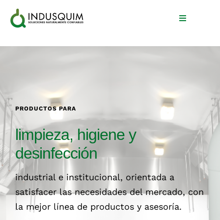
Skip
to
Toggle
Navigation
content
Inicio
Nosotros
PRODUCTOS PARA
Productos
limpieza, higiene y
Blog
desinfección
Contacto
industrial e institucional, orientada a
satisfacer las necesidades del mercado, con
la mejor línea de productos y asesoría.